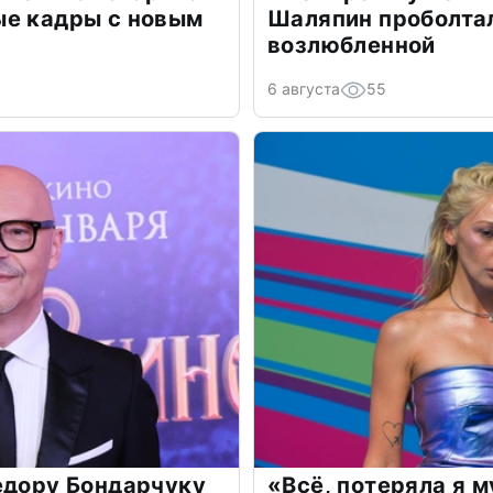
ые кадры с новым
Шаляпин проболтал
возлюбленной
6 августа
55
едору Бондарчуку
«Всё, потеряла я 