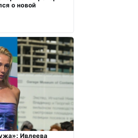
ся о новой
мужа»: Ивлеева