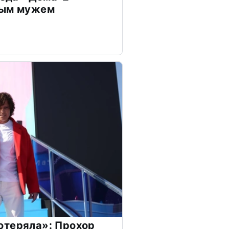
дым мужем
отеряла»: Прохор