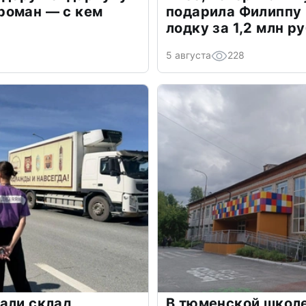
роман — с кем
подарила Филиппу
лодку за 1,2 млн р
5 августа
228
али склад
В тюменской школе