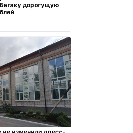
 Бегаку дорогущую
ублей
 не изменили дресс-