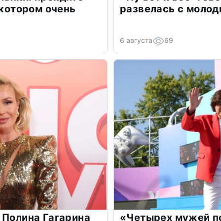
 котором очень
развелась с моло
6 августа
69
 Полина Гагарина
«Четырех мужей п