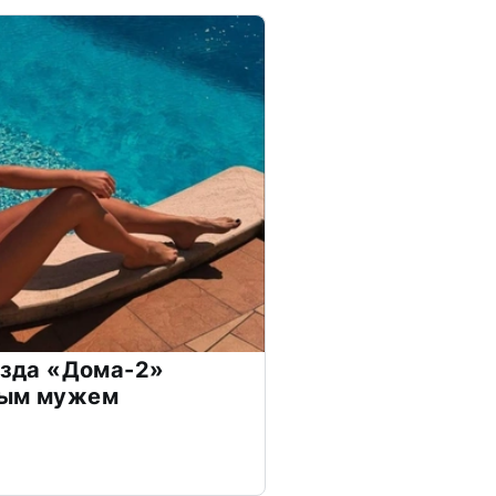
везда «Дома-2»
дым мужем