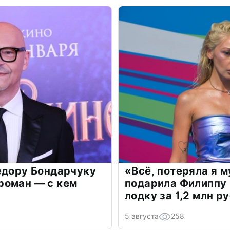
едору Бондарчуку
«Всё, потеряла я 
роман — с кем
подарила Филиппу
лодку за 1,2 млн р
5 августа
258