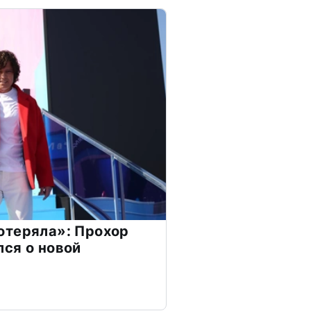
отеряла»: Прохор
ся о новой