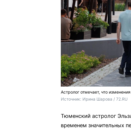
Астролог отмечает, что изменени
Источник: 
Ирина Шарова / 72.RU
Тюменский астролог Эльза
временем значительных п