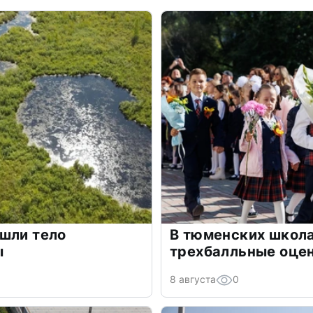
шли тело
В тюменских школа
ы
трехбалльные оцен
8 августа
0