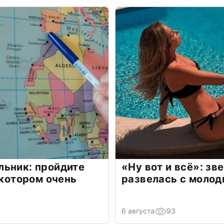
льник: пройдите
«Ну вот и всё»: з
 котором очень
развелась с моло
6 августа
93