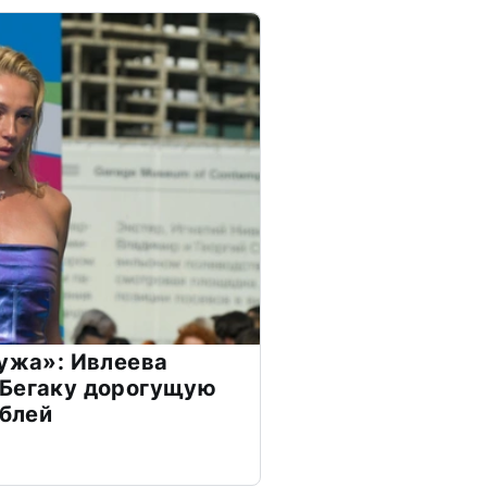
мужа»: Ивлеева
 Бегаку дорогущую
ублей