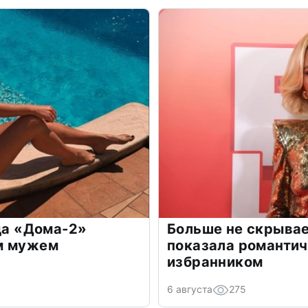
зда «Дома-2»
Больше не скрывае
м мужем
показала романти
избранником
6 августа
275