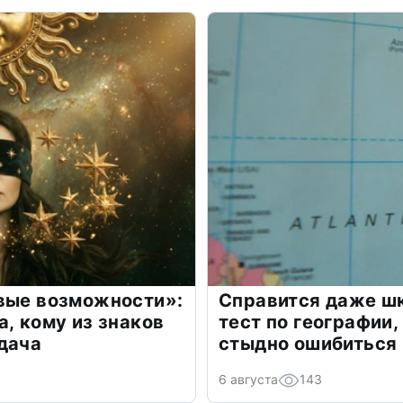
овые возможности»:
Справится даже шк
а, кому из знаков
тест по географии,
дача
стыдно ошибиться
6 августа
143