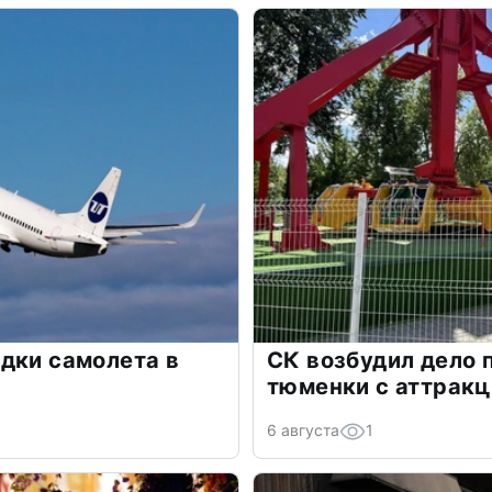
дки самолета в
СК возбудил дело 
тюменки с аттрак
6 августа
1