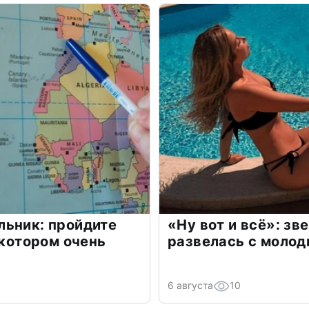
льник: пройдите
«Ну вот и всё»: з
 котором очень
развелась с моло
6 августа
10