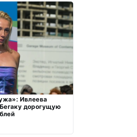
мужа»: Ивлеева
 Бегаку дорогущую
ублей