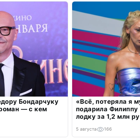
едору Бондарчуку
«Всё, потеряла я 
роман — с кем
подарила Филиппу
лодку за 1,2 млн р
5 августа
166