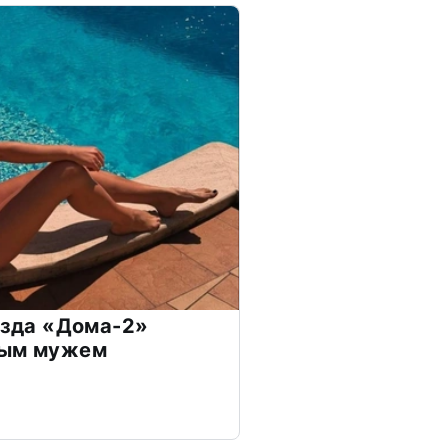
везда «Дома-2»
дым мужем