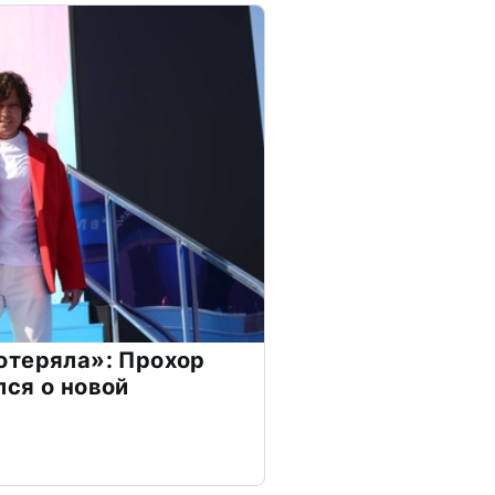
отеряла»: Прохор
ся о новой