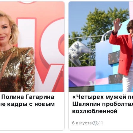
 Полина Гагарина
«Четырех мужей п
ые кадры с новым
Шаляпин проболтал
возлюбленной
6 августа
11