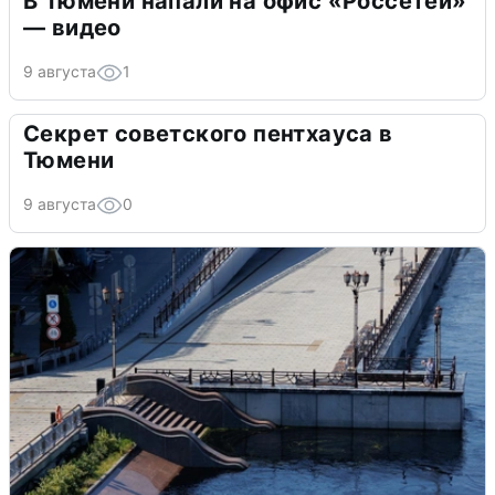
В Тюмени напали на офис «Россетей»
— видео
9 августа
1
Секрет советского пентхауса в
Тюмени
9 августа
0