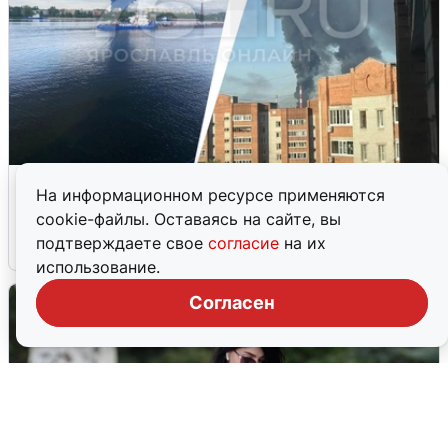
Ночная атака БПЛА на Ярославль:
На информационном ресурсе применяются
попадания и последствия
cookie-файлы. Оставаясь на сайте, вы
подтверждаете свое
согласие
на их
6 августа
0
использование.
Согласен