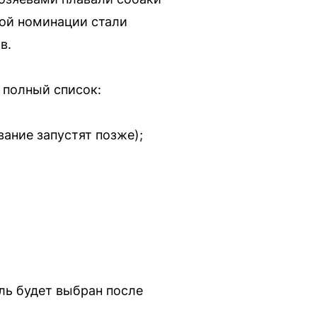
ной номинации стали
в.
 полный список:
ание запустят позже);
ель будет выбран после