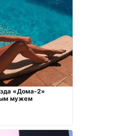
везда «Дома-2»
дым мужем