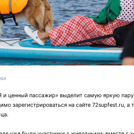
ода
 и ценный пассажир» выделит самую яркую пару,
имо зарегистрироваться на сайте 72supfest.ru, а 
ца.
але уже были участники с животными: вместе с 