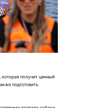
 которая получит ценный
также подготовить
хозяевами плавали собаки