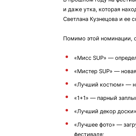
и даже утка, которая нах
Светлана Кузнецова и ее 
Помимо этой номинации, о
«Мисс SUP» — определ
«Мистер SUP» — новая
«Лучший костюм» — на
«1+1» — парный заплыв
«Лучший декор доски»
«Лучшее фото» — загру
фестиваля;