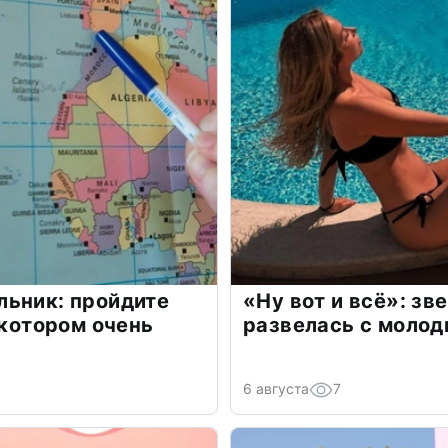
льник: пройдите
«Ну вот и всё»: з
 котором очень
развелась с моло
6 августа
7