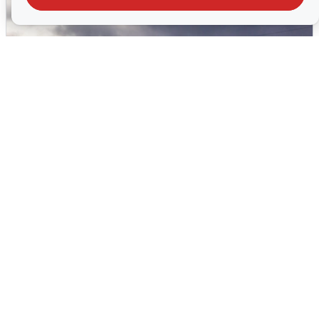
Над ХМАО впервые сбили
беспилотники
3 августа
0