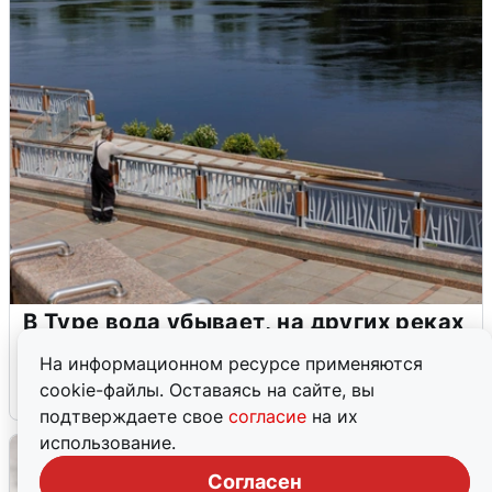
В Туре вода убывает, на других реках
области прибывает
На информационном ресурсе применяются
cookie-файлы. Оставаясь на сайте, вы
4 августа
0
подтверждаете свое
согласие
на их
использование.
Согласен