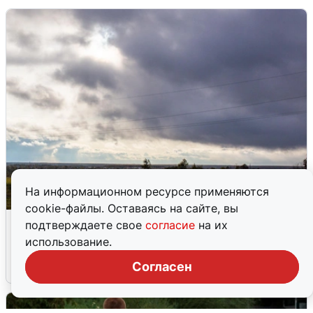
На информационном ресурсе применяются
cookie-файлы. Оставаясь на сайте, вы
Над ХМАО впервые сбили
подтверждаете свое
согласие
на их
беспилотники
использование.
Согласен
3 августа
0