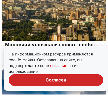
Москвичи услышали грохот в небе:
подробности
На информационном ресурсе применяются
cookie-файлы. Оставаясь на сайте, вы
7 августа
0
подтверждаете свое
согласие
на их
использование.
Согласен