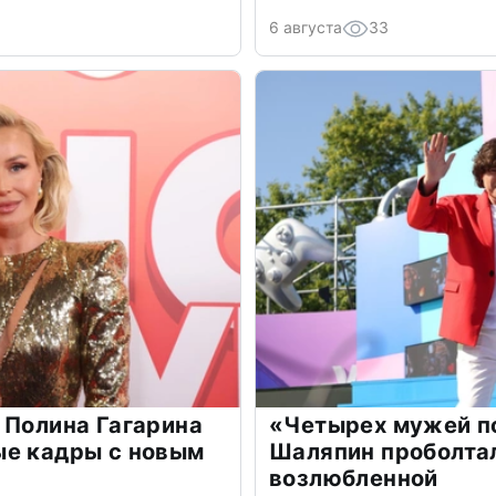
6 августа
33
 Полина Гагарина
«Четырех мужей п
ые кадры с новым
Шаляпин проболтал
возлюбленной