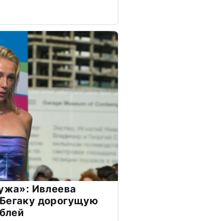
мужа»: Ивлеева
 Бегаку дорогущую
ублей