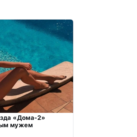
везда «Дома-2»
дым мужем