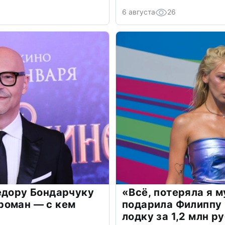
6 августа
26
едору Бондарчуку
«Всё, потеряла я 
роман — с кем
подарила Филиппу
лодку за 1,2 млн р