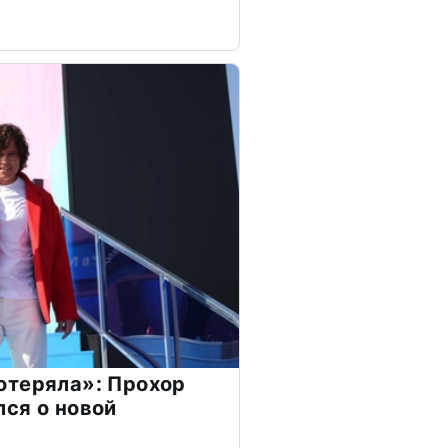
отеряла»: Прохор
ся о новой