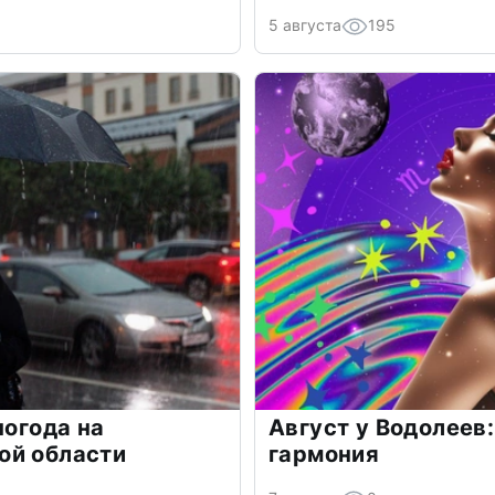
5 августа
195
погода на
Август у Водолеев:
ой области
гармония