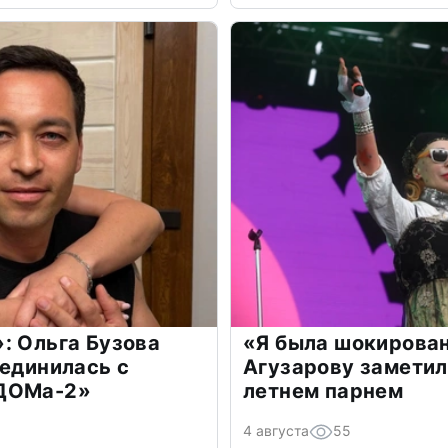
: Ольга Бузова
«Я была шокирова
оединилась с
Агузарову заметил
«ДОМа-2»
летнем парнем
4 августа
55