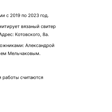
и с 2019 по 2023 год.
митирует вязаный свитер
дрес: Котовского, 8а.
удожниками: Александрой
ием Мельчаковым.
и работы считаются