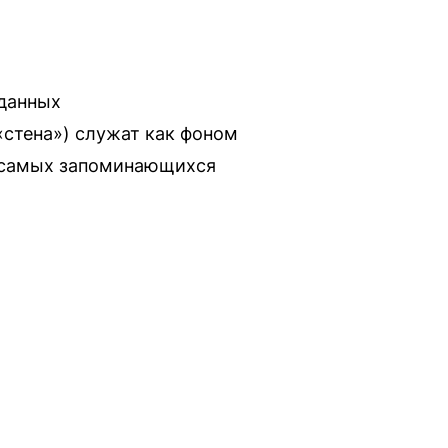
зданных
«стена») служат как фоном
ь самых запоминающихся