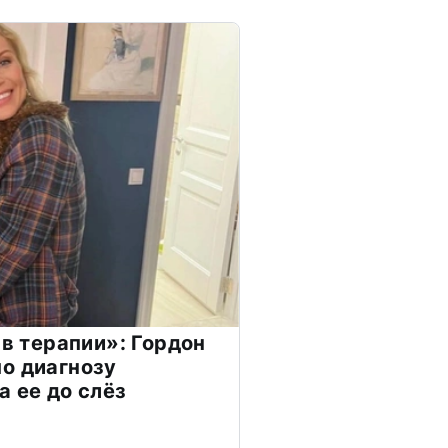
 в терапии»: Гордон
о диагнозу
а ее до слёз