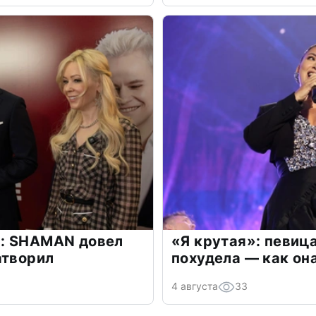
: SHAMAN довел
«Я крутая»: певиц
атворил
похудела — как он
4 августа
33