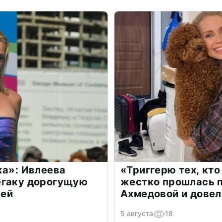
жа»: Ивлеева
«Триггерю тех, кто
егаку дорогущую
жестко прошлась п
лей
Ахмедовой и довел
5 августа
18