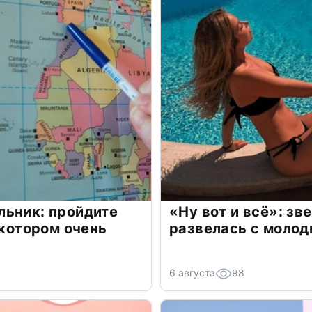
льник: пройдите
«Ну вот и всё»: з
 котором очень
развелась с моло
6 августа
98