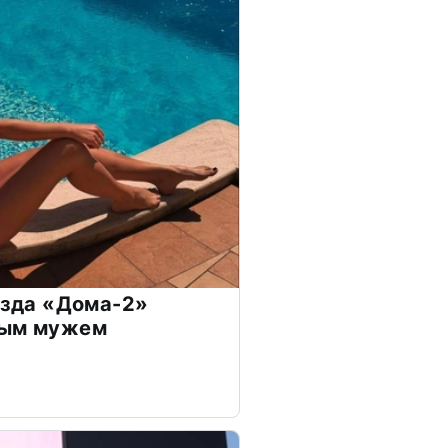
везда «Дома-2»
дым мужем