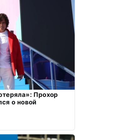
отеряла»: Прохор
ся о новой