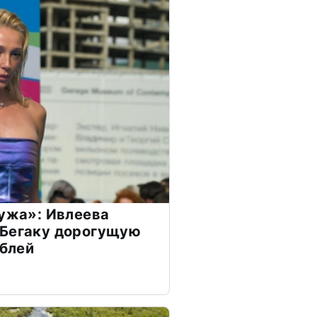
мужа»: Ивлеева
 Бегаку дорогущую
ублей