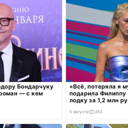
едору Бондарчуку
«Всё, потеряла я 
роман — с кем
подарила Филиппу
лодку за 1,2 млн р
5 августа
263