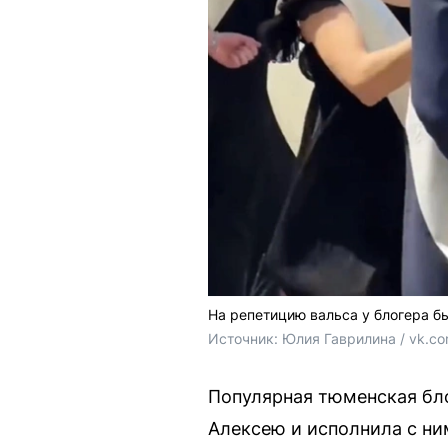
На репетицию вальса у блогера бы
Источник: 
Юлия Гаврилина / vk.c
Популярная тюменская бл
Алексею и исполнила с ни