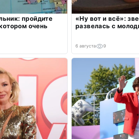
льник: пройдите
«Ну вот и всё»: з
 котором очень
развелась с моло
6 августа
9