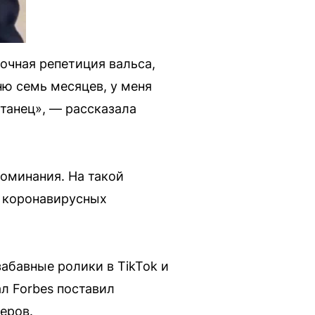
 очная репетиция вальса,
ню семь месяцев, у меня
 танец», — рассказала
поминания. На такой
а коронавирусных
абавные ролики в TikTok и
ал Forbes поставил
еров.