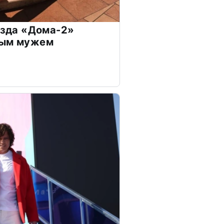
везда «Дома-2»
дым мужем