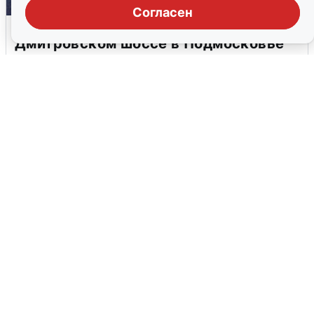
Согласен
Пять машин столкнулись на
Дмитровском шоссе в Подмосковье
4 августа
0
В Туре вода убывает, на других реках