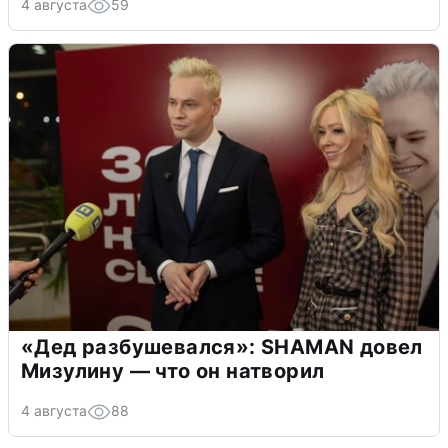
4 августа
59
«Дед разбушевался»: SHAMAN довел
Мизулину — что он натворил
4 августа
88