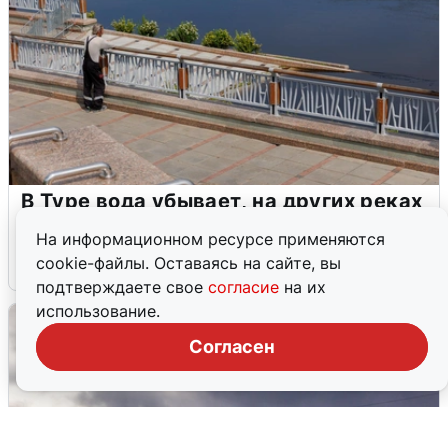
В Туре вода убывает, на других реках
области прибывает
На информационном ресурсе применяются
cookie-файлы. Оставаясь на сайте, вы
4 августа
0
подтверждаете свое
согласие
на их
использование.
Согласен