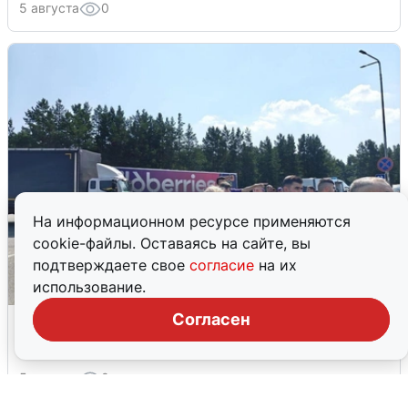
5 августа
0
На информационном ресурсе применяются
cookie-файлы. Оставаясь на сайте, вы
подтверждаете свое
согласие
на их
использование.
Склад Wildberries в Екатеринбурге
Согласен
эвакуировали из-за БПЛА
5 августа
0