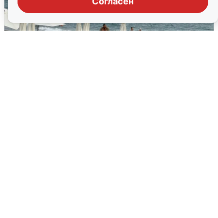
Согласен
Жители и туристы Сочи рассказали
об атаке БПЛА 5 августа
5 августа
0