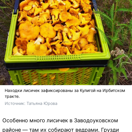
Находки лисичек зафиксированы за Кулигой на Ирбитском
тракте.
Источник: 
Татьяна Юрова
Особенно много лисичек в Заводоуковском
районе — там их собирают ведрами. Грузди