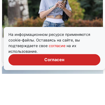
На информационном ресурсе применяются
cookie-файлы. Оставаясь на сайте, вы
Волгоградцы остались без
подтверждаете свое
согласие
на их
мобильного интернета
использование.
6 августа
0
Согласен