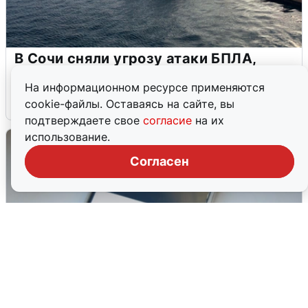
В Сочи сняли угрозу атаки БПЛА,
аэропорт закрыт
На информационном ресурсе применяются
6 августа
0
cookie-файлы. Оставаясь на сайте, вы
подтверждаете свое
согласие
на их
использование.
Согласен