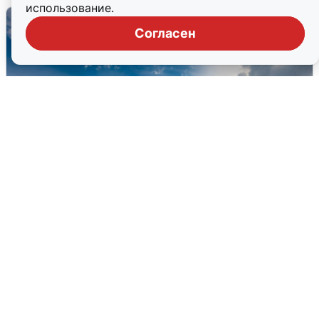
использование.
Согласен
МЧС ответило на сообщения о
грохоте в Москве
7 августа
0