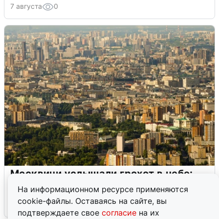
7 августа
0
Москвичи услышали грохот в небе:
подробности
На информационном ресурсе применяются
cookie-файлы. Оставаясь на сайте, вы
7 августа
0
подтверждаете свое
согласие
на их