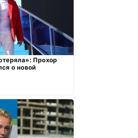
отеряла»: Прохор
ся о новой