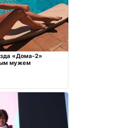
везда «Дома-2»
дым мужем