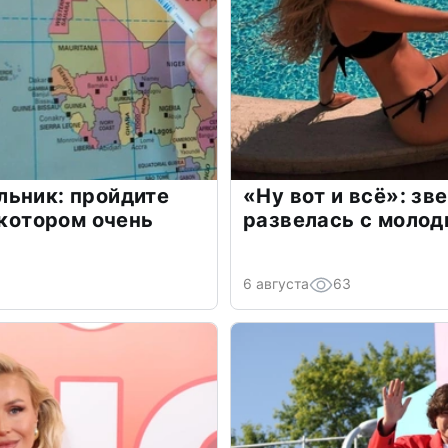
льник: пройдите
«Ну вот и всё»: з
 котором очень
развелась с моло
6 августа
63