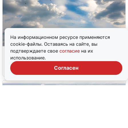
На информационном ресурсе применяются
cookie-файлы. Оставаясь на сайте, вы
МЧС ответило на сообщения о
подтверждаете свое
согласие
на их
грохоте в Москве
использование.
Согласен
7 августа
0