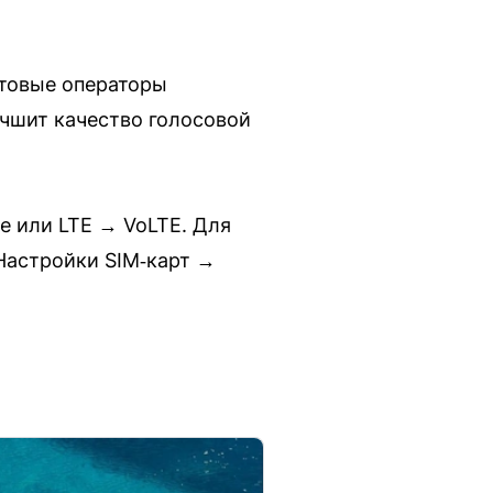
отовые операторы
учшит качество голосовой
е или LTE → VoLTE. Для
Настройки SIM‑карт →