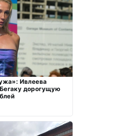
мужа»: Ивлеева
 Бегаку дорогущую
ублей