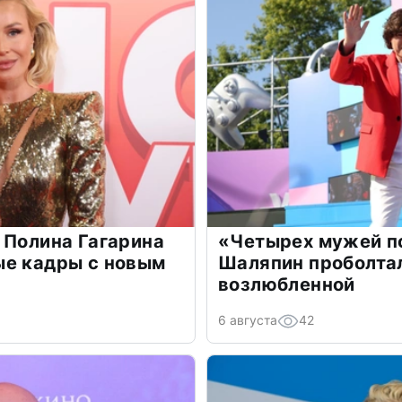
 Полина Гагарина
«Четырех мужей п
ые кадры с новым
Шаляпин проболтал
возлюбленной
6 августа
42