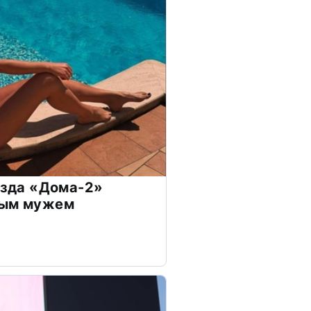
везда «Дома-2»
дым мужем