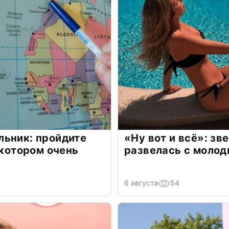
льник: пройдите
«Ну вот и всё»: з
 котором очень
развелась с моло
6 августа
54