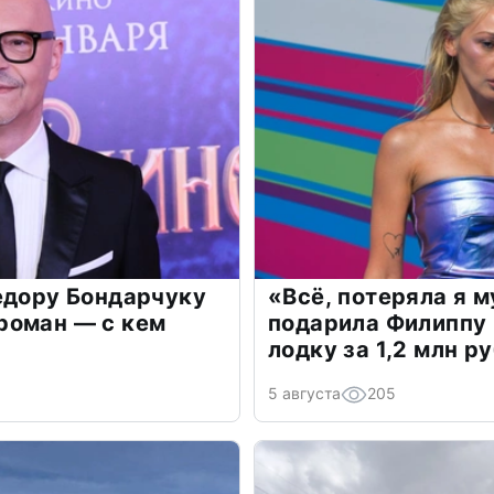
едору Бондарчуку
«Всё, потеряла я 
роман — с кем
подарила Филиппу
лодку за 1,2 млн р
5 августа
205