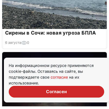
Сирены в Сочи: новая угроза БПЛА
6 августа
0
На информационном ресурсе применяются
cookie-файлы. Оставаясь на сайте, вы
подтверждаете свое
согласие
на их
использование.
Согласен