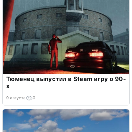
Тюменец выпустил в Steam игру о 90-
х
9 августа
0