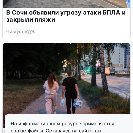
В Сочи объявили угрозу атаки БПЛА и
закрыли пляжи
6 августа
0
На информационном ресурсе применяются
cookie-файлы. Оставаясь на сайте, вы