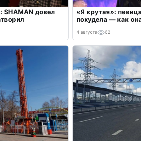
: SHAMAN довел
«Я крутая»: певиц
атворил
похудела — как он
4 августа
62