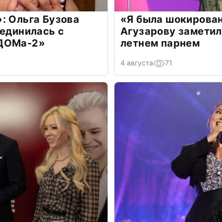
: Ольга Бузова
«Я была шокирова
оединилась с
Агузарову заметил
«ДОМа-2»
летнем парнем
4 августа
71