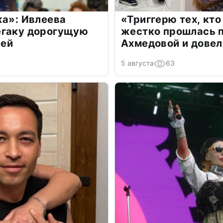
жа»: Ивлеева
«Триггерю тех, кто
егаку дорогущую
жестко прошлась п
лей
Ахмедовой и довел
5 августа
63