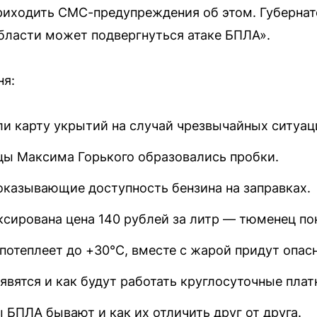
риходить СМС-предупреждения об этом. Губернато
бласти может подвергнуться атаке БПЛА».
ня:
и карту укрытий на случай чрезвычайных ситуац
цы Максима Горького образовались пробки.
оказывающие доступность бензина на заправках.
ксирована цена 140 рублей за литр — тюменец пок
потеплеет до +30°C, вместе с жарой придут опас
оявятся и как будут работать круглосуточные пла
 БПЛА бывают и как их отличить друг от друга.