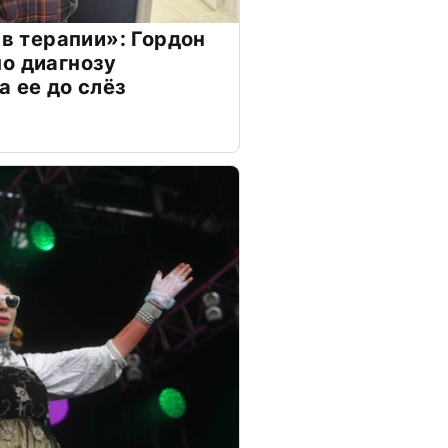
 в терапии»: Гордон
о диагнозу
а ее до слёз