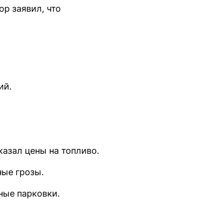
р заявил, что
ий.
азал цены на топливо.
ные грозы.
тные парковки.