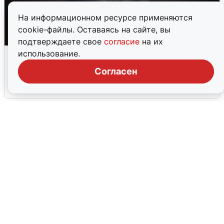
На информационном ресурсе применяются
cookie-файлы. Оставаясь на сайте, вы
подтверждаете свое
согласие
на их
Взрывы в Воронеже после сигнала
использование.
тревоги
Согласен
5 августа
0