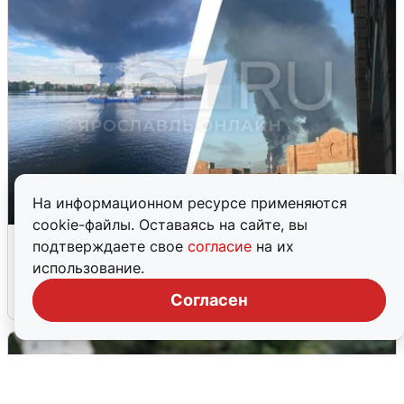
На информационном ресурсе применяются
cookie-файлы. Оставаясь на сайте, вы
Ночная атака БПЛА на Ярославль:
подтверждаете свое
согласие
на их
попадания и последствия
использование.
6 августа
0
Согласен