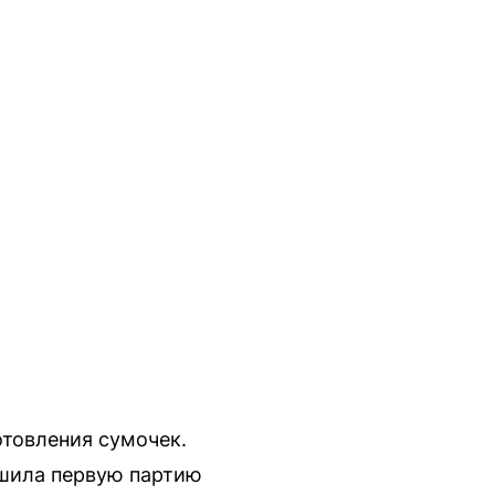
отовления сумочек.
тшила первую партию