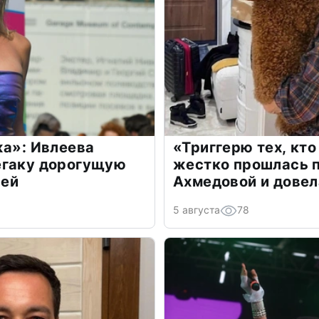
жа»: Ивлеева
«Триггерю тех, кто
егаку дорогущую
жестко прошлась п
лей
Ахмедовой и довел
5 августа
78