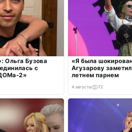
: Ольга Бузова
«Я была шокирова
оединилась с
Агузарову заметил
«ДОМа-2»
летнем парнем
4 августа
72