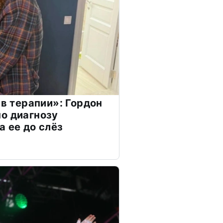
 в терапии»: Гордон
о диагнозу
а ее до слёз