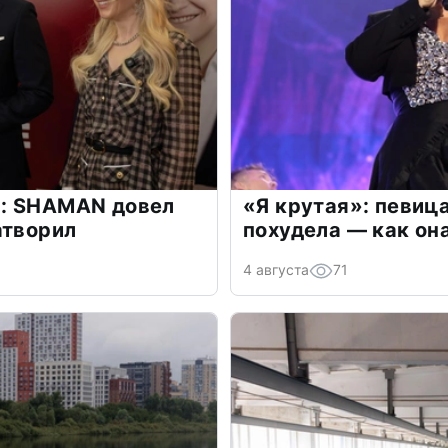
: SHAMAN довел
«Я крутая»: певиц
атворил
похудела — как он
4 августа
71