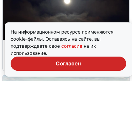
На информационном ресурсе применяются
cookie-файлы. Оставаясь на сайте, вы
Взрывы в Воронеже после сигнала
подтверждаете свое
согласие
на их
тревоги
использование.
Согласен
5 августа
0