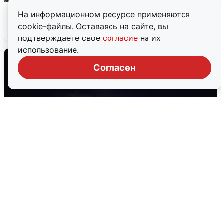
Сирены в Сочи: новая угроза БПЛА
На информационном ресурсе применяются
cookie-файлы. Оставаясь на сайте, вы
6 августа
0
подтверждаете свое
согласие
на их
использование.
Согласен
Взрывы в Воронеже после сигнала
тревоги