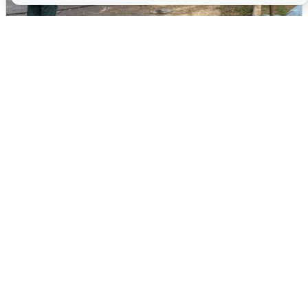
Жители Чехова просят помощи после
атаки дронов
8 августа
0