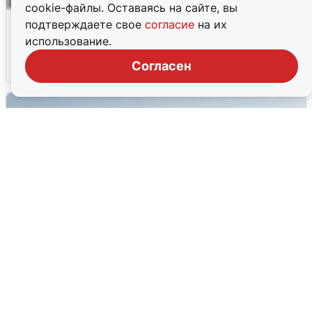
cookie-файлы. Оставаясь на сайте, вы
Волгоградцы остались без
подтверждаете свое
согласие
на их
мобильного интернета
использование.
Согласен
6 августа
0
Сирены в Сочи: новая угроза БПЛА