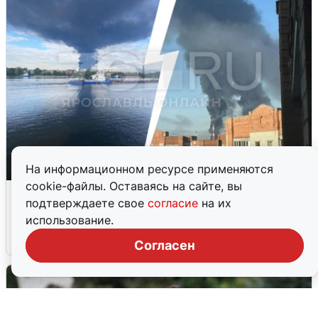
На информационном ресурсе применяются
cookie-файлы. Оставаясь на сайте, вы
Ночная атака БПЛА на Ярославль:
подтверждаете свое
согласие
на их
попадания и последствия
использование.
6 августа
0
Согласен