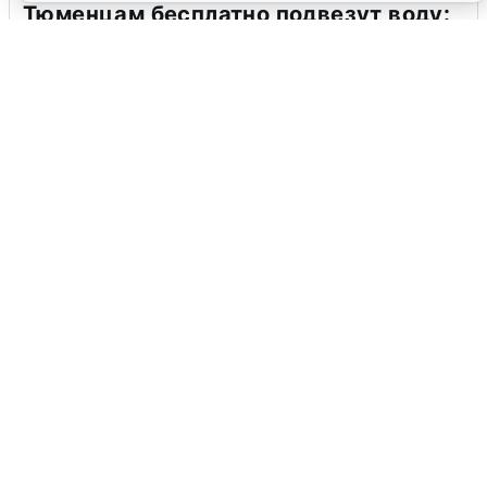
Тюменцам бесплатно подвезут воду:
адреса и график
3 августа
0