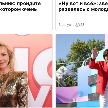
льник: пройдите
«Ну вот и всё»: з
 котором очень
развелась с моло
6 августа
23