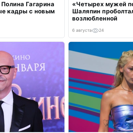
 Полина Гагарина
«Четырех мужей п
ые кадры с новым
Шаляпин проболтал
возлюбленной
6 августа
24