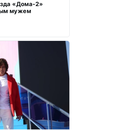
везда «Дома-2»
дым мужем