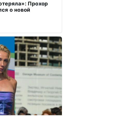
отеряла»: Прохор
ся о новой