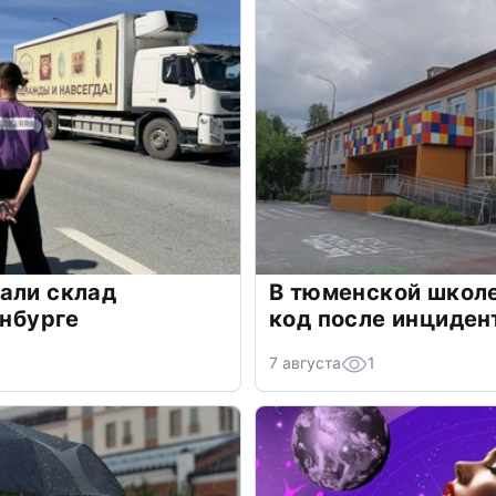
али склад
В тюменской школе
инбурге
код после инциден
7 августа
1