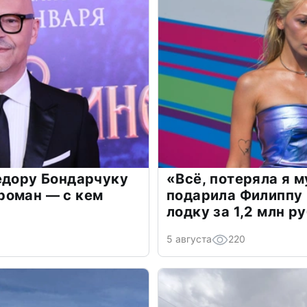
едору Бондарчуку
«Всё, потеряла я 
роман — с кем
подарила Филиппу
лодку за 1,2 млн р
5 августа
220