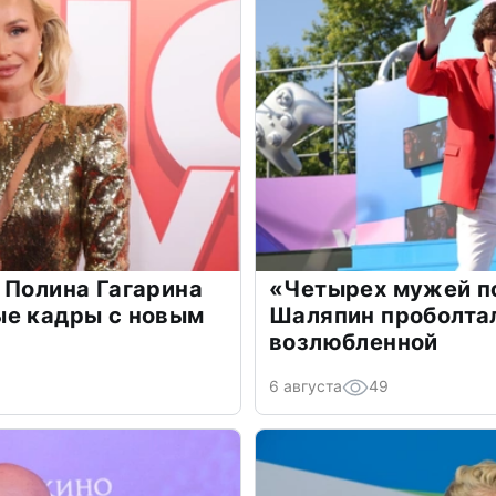
 Полина Гагарина
«Четырех мужей п
ые кадры с новым
Шаляпин проболтал
возлюбленной
6 августа
49