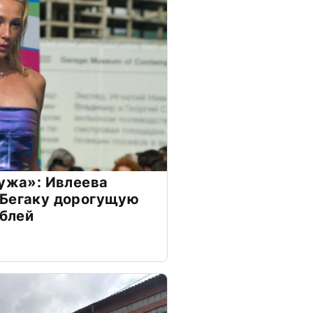
мужа»: Ивлеева
 Бегаку дорогущую
ублей