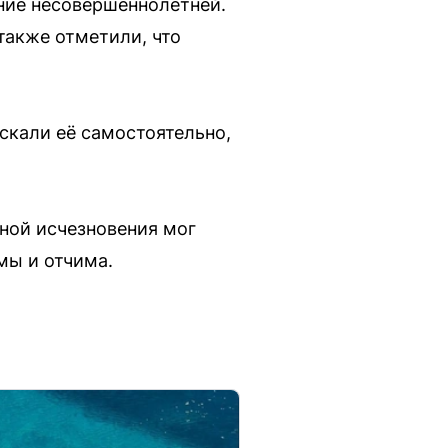
ние несовершеннолетней.
также отметили, что
искали её самостоятельно,
иной исчезновения мог
мы и отчима.