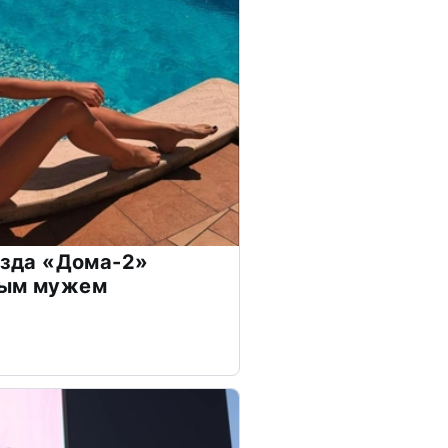
везда «Дома-2»
дым мужем