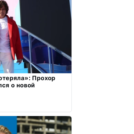
отеряла»: Прохор
ся о новой