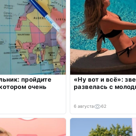
льник: пройдите
«Ну вот и всё»: з
 котором очень
развелась с моло
6 августа
62