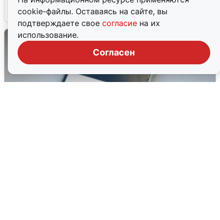
6 августа
0
cookie-файлы. Оставаясь на сайте, вы
подтверждаете свое
согласие
на их
использование.
Согласен
Ракетная опасность в Свердловской
области: что известно
6 августа
0