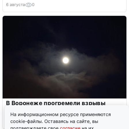
6 августа
0
В Воронеже прогремели взрывы
после сигнала тревоги
На информационном ресурсе применяются
cookie-файлы. Оставаясь на сайте, вы
5 августа
0
подтверждаете свое
согласие
на их