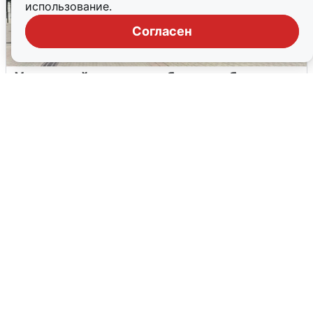
использование.
Согласен
У соседей пожар и сбои: что было при
режиме БПЛА в Прикамье
5 августа
0