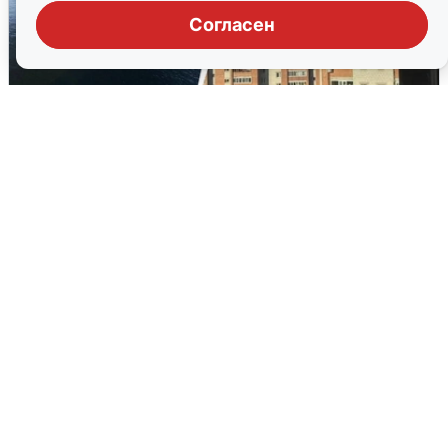
Согласен
Ночная атака БПЛА на Ярославль:
попадания и последствия
6 августа
0