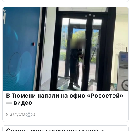
В Тюмени напали на офис «Россетей»
— видео
9 августа
0
Секрет советского пентхауса в