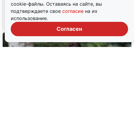
Ночная атака БПЛА на Ярославль:
cookie-файлы. Оставаясь на сайте, вы
попадания и последствия
подтверждаете свое
согласие
на их
использование.
6 августа
0
Согласен
Волгоградцы остались без
мобильного интернета