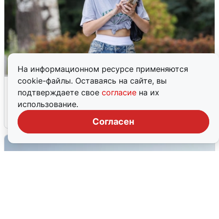
На информационном ресурсе применяются
cookie-файлы. Оставаясь на сайте, вы
Волгоградцы остались без
подтверждаете свое
согласие
на их
мобильного интернета
использование.
6 августа
0
Согласен