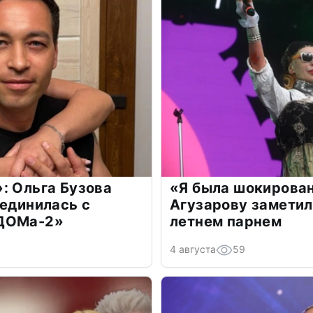
: Ольга Бузова
«Я была шокирова
оединилась с
Агузарову заметил
«ДОМа-2»
летнем парнем
4 августа
59