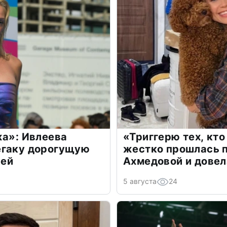
жа»: Ивлеева
«Триггерю тех, кто
егаку дорогущую
жестко прошлась п
лей
Ахмедовой и довел
5 августа
24