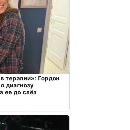
 в терапии»: Гордон
о диагнозу
а ее до слёз