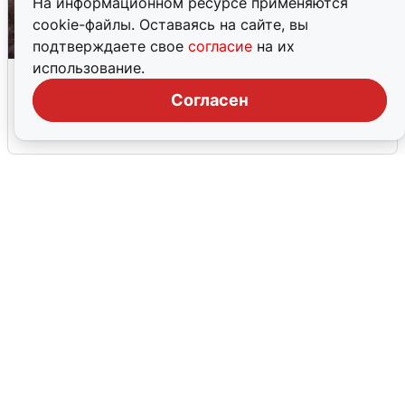
На информационном ресурсе применяются
cookie-файлы. Оставаясь на сайте, вы
подтверждаете свое
согласие
на их
использование.
Опубликована карта отключений
воды в Воронеже
Согласен
6 августа
0