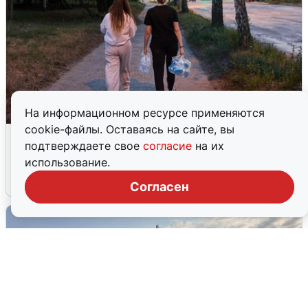
На информационном ресурсе применяются
cookie-файлы. Оставаясь на сайте, вы
Опубликована карта отключений
подтверждаете свое
согласие
на их
воды в Воронеже
использование.
6 августа
0
Согласен