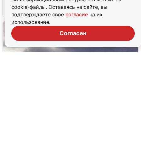
cookie-файлы. Оставаясь на сайте, вы
4 августа
0
подтверждаете свое
согласие
на их
использование.
Согласен
Над ХМАО впервые сбили
беспилотники
3 августа
0