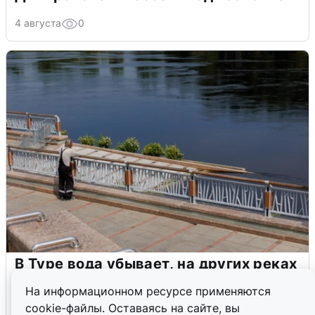
4 августа
0
В Туре вода убывает, на других реках
области прибывает
На информационном ресурсе применяются
cookie-файлы. Оставаясь на сайте, вы
4 августа
0