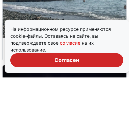
На информационном ресурсе применяются
cookie-файлы. Оставаясь на сайте, вы
Сирены в Сочи: новая угроза БПЛА
подтверждаете свое
согласие
на их
использование.
6 августа
0
Согласен